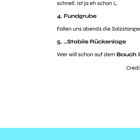
schnell. Ist ja eh schon L.
4. Fundgrube
Fallen uns abends die Salzstangen
5. …Stabile Rückenlage
Wer will schon auf dem
Bauch
l
Credi