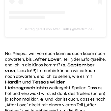
Ein Beitrag geteilt von After Truth (@afterfilm.de)
Na, Peeps… wer von euch kann es auch kaum noch
abwarten, bis
„After Love“
, Teil 3 der Erfolgsreihe,
endlich in die Kinos kommt? (
2. September
2021, Leute!!!
) Immerhin können wir es kaum
noch abwarten, endlich zu sehen, wie es mit
Hardin und Tessas wilder
Liebesgeschichte
weitergeht. Spoiler: Dass es
hot und verzwickt wird, ist dank des Trailers (unten)
ja schon mal klar. 🔥 Und klar ist auch, dass es nach
„After Love“ direkt mit einem vierten Teil („After
Forever“) weitergehen wird, um die Story