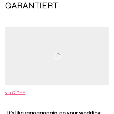
ARANTIERT
via GIPHY
„It’s like raaaaaaaain, on your wedding