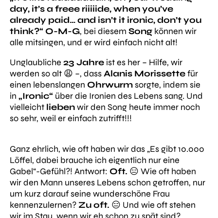
day, it’s a freee riiiiide, when you’ve
already paid… and isn’t it ironic, don’t you
think?“
O-M-G
, bei diesem
Song
können wir
alle mitsingen, und er wird einfach nicht alt!
Unglaubliche
23 Jahre
ist es her – Hilfe, wir
werden so alt 😩 –, dass
Alanis Morissette
für
einen lebenslangen
Ohrwurm
sorgte, indem sie
in
„Ironic“
über die Ironien des Lebens sang. Und
vielleicht
lieben
wir den Song heute immer noch
so sehr, weil er einfach zutrifft!!!
Ganz ehrlich, wie oft haben wir das „Es gibt 10.000
Löffel, dabei brauche ich eigentlich nur eine
Gabel“-Gefühl?! Antwort:
Oft.
😑 Wie oft haben
wir den Mann unseres Lebens schon getroffen, nur
um kurz darauf seine wunderschöne Frau
kennenzulernen?
Zu oft.
😑 Und wie oft stehen
wir im Stau, wenn wir eh schon zu spät sind?