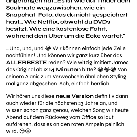
angefangen hat…Es ist wie auf Tinder dein
Soulmate wegzuwischen, wie ein
Snapchat-Foto, das du nicht gespeichert
hast… Wie Netflix, obwohl du DVDs
besitzt. Wie eine kostenlose Fahrt,
während dein Uber um die Ecke wartet.“
…Und, und, und 😂 Wir können einfach jede Zeile
nachfühlen! Und können wir ganz kurz über das
ALLERBESTE
reden? Wie witzig imitiert James
das Original ab
2:14 Minuten
bitte? 😂😂😂 Von
seinem Alanis zum Verwechseln ähnlichen Styling
mal ganz abgesehen. Ach, einfach herrlich.
Wir hören uns diese
neue Version
definitiv dann
auch wieder für die nächsten 23 Jahre an, und
wissen schon ganz genau, welchen Song wir heute
Abend auf dem Rückweg vom Office so laut
aufdrehen, dass es an den roten Ampeln peinlich
wird. 😏😬