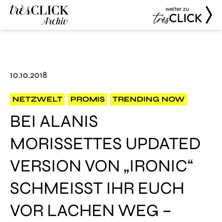
weiter zu
Très Click
Très Click
Archive
10.10.2018
NETZWELT
PROMIS
TRENDING NOW
BEI ALANIS
MORISSETTES UPDATED
VERSION VON „IRONIC“
SCHMEISST IHR EUCH V
OR LACHEN WEG – G