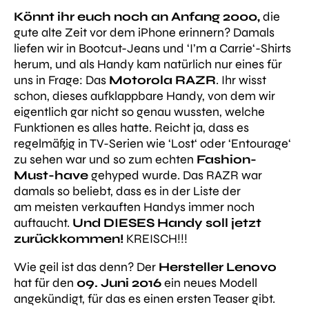
Könnt ihr euch noch an Anfang 2000,
die
gute alte Zeit
vor
dem iPhone erinnern? Damals
liefen wir in Bootcut-Jeans und ‘I’m a Carrie‘-Shirts
herum, und als Handy kam natürlich nur eines für
uns in Frage: Das
Motorola RAZR
. Ihr wisst
schon, dieses aufklappbare Handy, von dem wir
eigentlich gar nicht so genau wussten, welche
Funktionen es alles hatte. Reicht ja, dass es
regelmäßig in TV-Serien wie
‘Lost‘
oder
‘Entourage‘
zu sehen war und so zum echten
Fashion-
Must-have
gehyped wurde. Das RAZR war
damals so beliebt, dass es in der Liste der
am meisten verkauften Handys immer noch
auftaucht.
Und DIESES Handy soll jetzt
zurückkommen!
KREISCH!!!
Wie geil ist das denn? Der
Hersteller Lenovo
hat für den
09. Juni 2016
ein neues Modell
angekündigt, für das es einen ersten Teaser gibt.