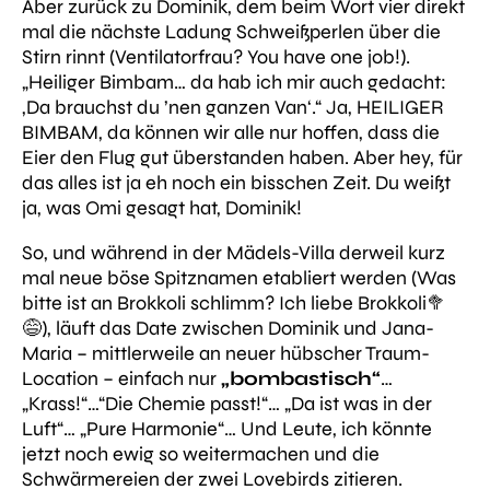
Aber zurück zu Dominik, dem beim Wort
vier
direkt
mal die nächste Ladung Schweißperlen über die
Stirn rinnt (Ventilatorfrau? You have one job!).
„Heiliger Bimbam… da hab ich mir auch gedacht:
‚Da brauchst du ’nen ganzen Van‘.“
Ja, HEILIGER
BIMBAM, da können wir alle nur hoffen, dass die
Eier den Flug gut überstanden haben. Aber hey, für
das alles ist ja eh noch ein bisschen Zeit. Du weißt
ja, was Omi gesagt hat, Dominik!
So, und während in der Mädels-Villa derweil kurz
mal neue böse Spitznamen etabliert werden (Was
bitte ist an Brokkoli schlimm? Ich liebe Brokkoli🥦
😅), läuft das Date zwischen Dominik und Jana-
Maria – mittlerweile an neuer hübscher Traum-
Location – einfach nur
„bombastisch“
…
„Krass!“…“Die Chemie passt!“… „Da ist was in der
Luft“… „Pure Harmonie“…
Und Leute, ich könnte
jetzt noch ewig so weitermachen und die
Schwärmereien der zwei Lovebirds zitieren.