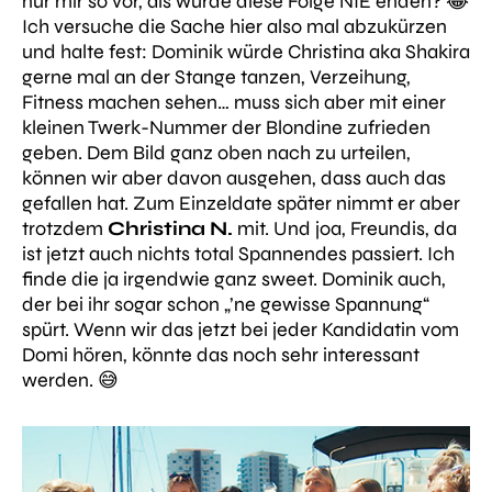
nur mir so vor, als würde diese Folge NIE enden? 😂
Ich versuche die Sache hier also mal abzukürzen
und halte fest: Dominik würde Christina aka Shakira
gerne mal an der Stange tanzen, Verzeihung,
Fitness machen sehen… muss sich aber mit einer
kleinen Twerk-Nummer der Blondine zufrieden
geben. Dem Bild ganz oben nach zu urteilen,
können wir aber davon ausgehen, dass auch das
gefallen hat. Zum Einzeldate später nimmt er aber
trotzdem
Christina N.
mit. Und joa, Freundis, da
ist jetzt auch nichts total Spannendes passiert. Ich
finde die ja irgendwie ganz sweet. Dominik auch,
der bei ihr sogar schon
„’ne gewisse Spannung“
spürt. Wenn wir das jetzt bei jeder Kandidatin vom
Domi hören, könnte das noch sehr interessant
werden. 😅