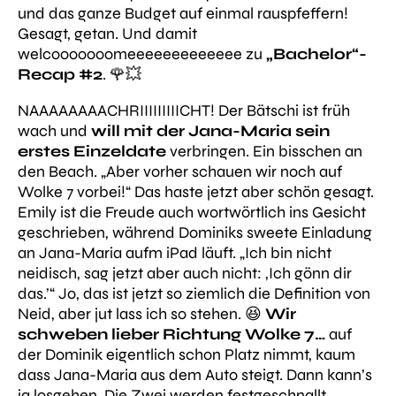
und das ganze Budget auf einmal rauspfeffern!
Gesagt, getan. Und damit
welcooooooomeeeeeeeeeeeee zu
„Bachelor“-
Recap #2
. 🌹💥
NAAAAAAAACHRIIIIIIIIICHT! Der Bätschi ist früh
wach und
will mit der Jana-Maria sein
erstes Einzeldate
verbringen. Ein bisschen an
den Beach.
„Aber vorher schauen wir noch auf
Wolke 7 vorbei!“
Das haste jetzt aber schön gesagt.
Emily ist die Freude auch wortwörtlich ins Gesicht
geschrieben, während Dominiks sweete Einladung
an Jana-Maria aufm iPad läuft.
„Ich bin nicht
neidisch, sag jetzt aber auch nicht: ‚Ich gönn dir
das.’“
Jo, das ist jetzt so ziemlich die Definition von
Neid
, aber jut lass ich so stehen. 😆
Wir
schweben lieber Richtung Wolke 7…
auf
der Dominik eigentlich schon Platz nimmt, kaum
dass Jana-Maria aus dem Auto steigt. Dann kann’s
ja losgehen. Die Zwei werden festgeschnallt