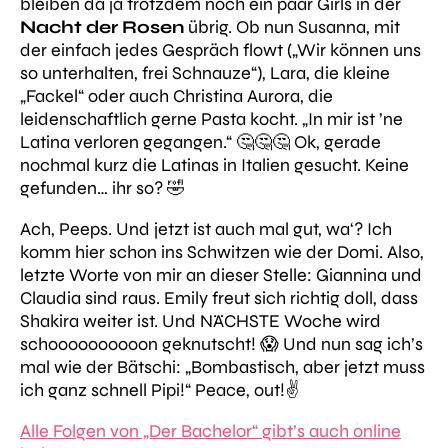
bleiben da ja trotzdem noch ein paar Girls in der
Nacht der Rosen
übrig. Ob nun Susanna, mit
der einfach jedes Gespräch flowt (
„Wir können uns
so unterhalten, frei Schnauze“
), Lara, die kleine
„Fackel“
oder auch Christina Aurora, die
leidenschaftlich gerne Pasta kocht.
„In mir ist ’ne
Latina verloren gegangen.“
🤔🤔🤔 Ok, gerade
nochmal kurz die Latinas in Italien gesucht. Keine
gefunden… ihr so? 🤣
Ach, Peeps. Und jetzt ist auch mal gut, wa‘? Ich
komm hier schon ins Schwitzen wie der Domi. Also,
letzte Worte von mir an dieser Stelle: Giannina und
Claudia sind raus. Emily freut sich richtig doll, dass
Shakira weiter ist. Und NÄCHSTE Woche wird
schoooooooooon geknutscht! 😱 Und nun sag ich’s
mal wie der Bätschi:
„Bombastisch, aber jetzt muss
ich ganz schnell Pipi!“
Peace, out!✌️
Alle Folgen von „Der Bachelor“ gibt’s auch online