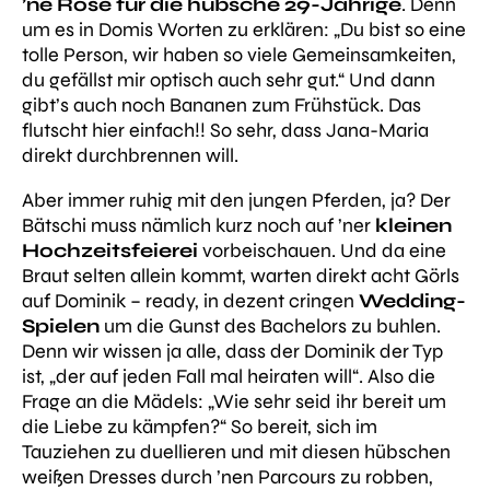
’ne Rose für die hübsche 29-Jährige
. Denn
um es in Domis Worten zu erklären:
„Du bist so eine
tolle Person, wir haben so viele Gemeinsamkeiten,
du gefällst mir optisch auch sehr gut.“
Und dann
gibt’s auch noch Bananen zum Frühstück. Das
flutscht hier einfach!! So sehr, dass Jana-Maria
direkt durchbrennen will.
Aber immer ruhig mit den jungen Pferden, ja? Der
Bätschi muss nämlich kurz noch auf ’ner
kleinen
Hochzeitsfeierei
vorbeischauen. Und da eine
Braut selten allein kommt, warten direkt acht Görls
auf Dominik – ready, in dezent cringen
Wedding-
Spielen
um die Gunst des Bachelors zu buhlen.
Denn wir wissen ja alle, dass der Dominik der Typ
ist,
„der auf jeden Fall mal heiraten will“
. Also die
Frage an die Mädels:
„Wie sehr seid ihr bereit um
die Liebe zu kämpfen?“
So bereit, sich im
Tauziehen zu duellieren und mit diesen hübschen
weißen Dresses durch ’nen Parcours zu robben,