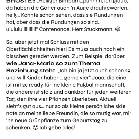
BRÜSTE!!
„Heiliger Bimbam…puhhhh, ich glaub,
da haben die Götter auch ’n Auge draufgeworfen..
heiß… Konnte schon sehen, dass sie Rundungen
hat, aber dass die Rundungen so sind..
uiuiuiuiiiiiiiiiii“
Contenance, Herr Stuckmann. 😆
So, aber jetzt mal Schluss mit den
Oberflächlichkeiten hier! Es muss auch noch ein
bisschen geredet werden. Zum Beispiel darüber,
wie Jana-Maria so zum Thema
Beziehung steht
.
„Ich bin ja jetzt auch schon 29
und will Kinder haben… gerne vier“
Joaa, die eine
ist mit 29 ready für ’ne kleine Fußballmannschaft,
die andere ist stolz und dankbar für jeden weiteren
Tag, den ihre vier Pflanzen überleben. Aktuell
sieht’s gut aus… nur so als kleine persönliche side
note an meine liebe Freundin, die so mutig war, mir
’ne neue Grünpflanze zum Geburtstag zu
schenken. 🙂 Ich gebe alles!