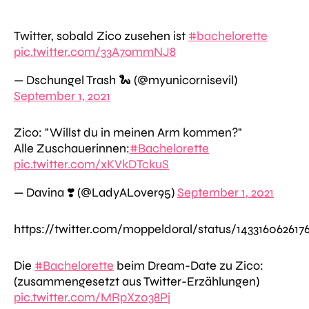
Twitter, sobald Zico zusehen ist
#bachelorette
pic.twitter.com/33A7ommNJ8
— Dschungel Trash 🐍 (@myunicornisevil)
September 1, 2021
Zico: "Willst du in meinen Arm kommen?"
Alle Zuschauerinnen:
#Bachelorette
pic.twitter.com/xKVkDTckuS
— Davina ❣️ (@LadyALover95)
September 1, 2021
https://twitter.com/moppeldoral/status/143316062617
Die
#Bachelorette
beim Dream-Date zu Zico:
(zusammengesetzt aus Twitter-Erzählungen)
pic.twitter.com/MRpXz038Pj