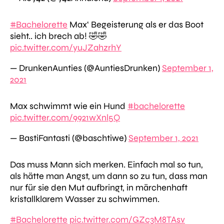
#Bachelorette
Max‘ Begeisterung als er das Boot
sieht.. ich brech ab! 🤣🤣
pic.twitter.com/yuJZahzrhY
— DrunkenAunties (@AuntiesDrunken)
September 1,
2021
Max schwimmt wie ein Hund
#bachelorette
pic.twitter.com/9921wXnl5Q
— BastiFantasti (@baschtiwe)
September 1, 2021
Das muss Mann sich merken. Einfach mal so tun,
als hätte man Angst, um dann so zu tun, dass man
nur für sie den Mut aufbringt, in märchenhaft
kristallklarem Wasser zu schwimmen.
#Bachelorette
pic.twitter.com/GZc3M8TAsv