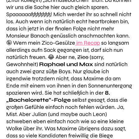
(Zitat Kollegin)
„Schmusebärchen“
statt. Da können
wir uns die Sache hier auch gleich sparen.
Spaaaaaaßßßßßßß! Mich werdet ihr so schnell nicht
los. Auch wenn ich natürlich echt heartbroken bin,
dass ich jetzt in der finalen Folge nicht mehr
Monsieur Banach genüsslich anschmachten kann.
🤪 Wem mein Zico-Gesülze
im Recap
so langsam
allerdings aufn Sack gegangen ist, darf sich nun
natürlich freuen. 😂 Aber ne,
Zico
(sorry,
Gewohnheit)
Raphael und Max
sind natürlich
auch zwei ganz süße Boys. Nur glaube ich
irgendwie trotzdem nicht, dass Maxime da am
Ende mit einem von ihnen in den Sonnenuntergang
spazieren wird. Sie hat schließlich in der
8.
„Bachelorette“-Folge
selbst gesagt, dass die
großen Gefühle einfach noch fehlen würden. Ja,
Mist. Aber Julian (und maybe auch Leon)
schweben eben einfach noch wie so eine kleine
Wolke über ihr. Was Maxime übrigens dazu sagt,
dass so viele Kandidaten freiwillig die Biege