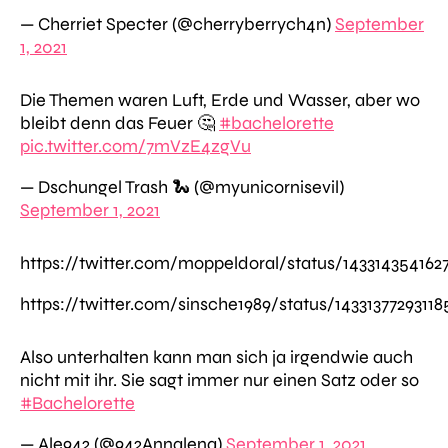
— Cherriet Specter (@cherryberrych4n)
September
1, 2021
Die Themen waren Luft, Erde und Wasser, aber wo
bleibt denn das Feuer 🤔
#bachelorette
pic.twitter.com/7mVzE4zgVu
— Dschungel Trash 🐍 (@myunicornisevil)
September 1, 2021
https://twitter.com/moppeldoral/status/143314354162
https://twitter.com/sinsche1989/status/1433137729311
Also unterhalten kann man sich ja irgendwie auch
nicht mit ihr. Sie sagt immer nur einen Satz oder so
#Bachelorette
— Ale942 (@942Annalena)
September 1, 2021