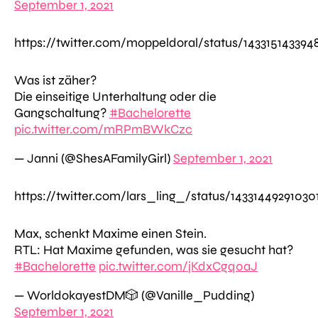
September 1, 2021
https://twitter.com/moppeldoral/status/143315143394
Was ist zäher?
Die einseitige Unterhaltung oder die
Gangschaltung?
#Bachelorette
pic.twitter.com/mRPmBWkCzc
— Janni (@ShesAFamilyGirl)
September 1, 2021
https://twitter.com/lars_ling_/status/14331449291030
Max, schenkt Maxime einen Stein.
RTL: Hat Maxime gefunden, was sie gesucht hat?
#Bachelorette
pic.twitter.com/jKdxCgq0aJ
— WorldokayestDM🎲 (@Vanille_Pudding)
September 1, 2021