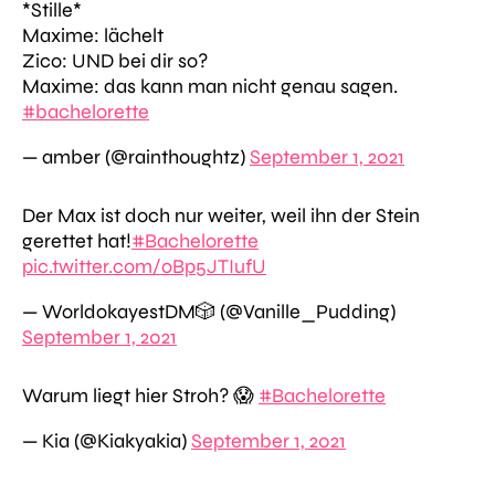
*Stille*
Maxime: lächelt
Zico: UND bei dir so?
Maxime: das kann man nicht genau sagen.
#bachelorette
— amber (@rainthoughtz)
September 1, 2021
Der Max ist doch nur weiter, weil ihn der Stein
gerettet hat!
#Bachelorette
pic.twitter.com/oBp5JTIufU
— WorldokayestDM🎲 (@Vanille_Pudding)
September 1, 2021
Warum liegt hier Stroh? 😱
#Bachelorette
— Kia (@Kiakyakia)
September 1, 2021