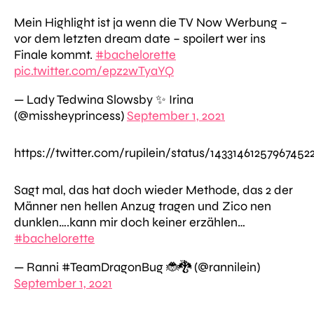
Mein Highlight ist ja wenn die TV Now Werbung –
vor dem letzten dream date – spoilert wer ins
Finale kommt.
#bachelorette
pic.twitter.com/epz2wTyaYQ
— Lady Tedwina Slowsby ✨ Irina
(@missheyprincess)
September 1, 2021
https://twitter.com/rupilein/status/14331461257967452
Sagt mal, das hat doch wieder Methode, das 2 der
Männer nen hellen Anzug tragen und Zico nen
dunklen….kann mir doch keiner erzählen…
#bachelorette
— Ranni #TeamDragonBug 🐞🐉 (@rannilein)
September 1, 2021