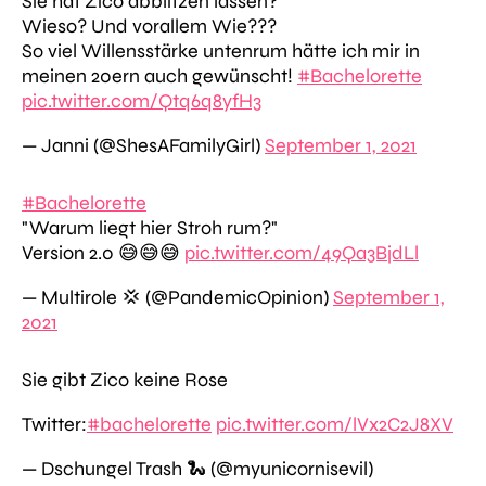
Sie hat Zico abblitzen lassen?
Wieso? Und vorallem Wie???
So viel Willensstärke untenrum hätte ich mir in
meinen 20ern auch gewünscht!
#Bachelorette
pic.twitter.com/Qtq6q8yfH3
— Janni (@ShesAFamilyGirl)
September 1, 2021
#Bachelorette
"Warum liegt hier Stroh rum?"
Version 2.0 😅😅😅
pic.twitter.com/49Qa3BjdLl
— Multirole 💢 (@PandemicOpinion)
September 1,
2021
Sie gibt Zico keine Rose
Twitter:
#bachelorette
pic.twitter.com/lVx2C2J8XV
— Dschungel Trash 🐍 (@myunicornisevil)