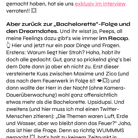
gemacht haben, hat sie uns
exklusiv im Interview
verraten!! 💥
Aber zurück zur „Bachelorette“-Folge und
den Dreamdates.
Und ihr wisst ja, Peeps, all
meine Feelings dazu gibt’s wie immer
im Recap
.
👆 Hier und jetzt nur ein paar Dinge und Fragen.
Erstens: Warum liegt hier Stroh? Haha, habt ihr
doch alle gedacht. Gut, ganz so prickelnd ging’s bei
dem Date dann ja aber eh nicht zu. Erst dieser
versteinerte Kuss zwischen Maxime und Zico (und
das nach dem Feuerwerk in Folge 6!! 💋💥) und
dann wollte der Herr in der Nacht (ohne Kamera-
Dauerüberwachung) wohl ganz offensichtlich
etwas mehr als die Bachelorette. Upsidupsi. Und
zweitens (und hier muss ich mal einen Twitter-
Menschen zitieren):
„Die Themen waren Luft, Erde
und Wasser, aber wo bleibt dann das Feuer?“
Jaha,
das ist hier die Frage. Denn so richtig WUMMMS
gemacht 💥, hat’s halt zu keinem Zeitpunkt in