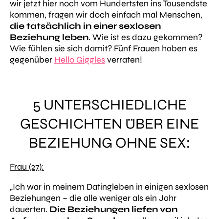
wir jetzt hier noch vom Hundertsten ins Tausendste
kommen, fragen wir doch einfach mal Menschen,
die tatsächlich in einer sexlosen
Beziehung leben
. Wie ist es dazu gekommen?
Wie fühlen sie sich damit? Fünf Frauen haben es
gegenüber
Hello Giggles
verraten!
5 UNTERSCHIEDLICHE
GESCHICHTEN ÜBER EINE
BEZIEHUNG OHNE SEX:
Frau (27):
„
Ich war in meinem Datingleben in einigen sexlosen
Beziehungen – die alle weniger als ein Jahr
dauerten.
Die Beziehungen liefen von