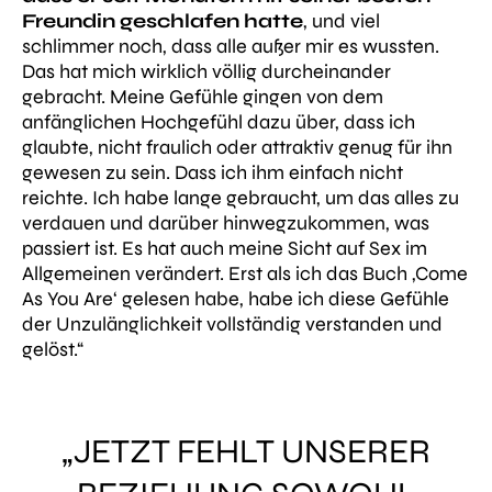
Freundin geschlafen hatte
, und viel
schlimmer noch, dass alle außer mir es wussten.
Das hat mich wirklich völlig durcheinander
gebracht.
Meine Gefühle gingen von dem
anfänglichen Hochgefühl dazu über, dass ich
glaubte, nicht fraulich oder attraktiv genug für ihn
gewesen zu sein. Dass ich ihm einfach nicht
reichte.
Ich habe lange gebraucht, um das alles zu
verdauen und darüber hinwegzukommen, was
passiert ist. Es hat auch meine Sicht auf Sex im
Allgemeinen verändert. Erst als ich das Buch ‚Come
As You Are‘ gelesen habe, habe ich diese Gefühle
der Unzulänglichkeit vollständig verstanden und
gelöst.“
„JETZT FEHLT UNSERER