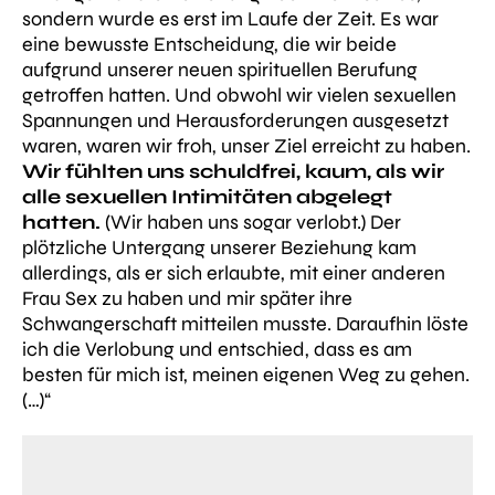
sondern wurde es erst im Laufe der Zeit. Es war
eine bewusste Entscheidung, die wir beide
aufgrund unserer neuen spirituellen Berufung
getroffen hatten. Und obwohl wir vielen sexuellen
Spannungen und Herausforderungen ausgesetzt
waren, waren wir froh, unser Ziel erreicht zu haben.
Wir fühlten uns schuldfrei, kaum, als wir
alle sexuellen Intimitäten abgelegt
hatten.
(Wir haben uns sogar verlobt.) Der
plötzliche Untergang unserer Beziehung kam
allerdings, als er sich erlaubte, mit einer anderen
Frau Sex zu haben und mir später ihre
Schwangerschaft mitteilen musste. Daraufhin löste
ich die Verlobung und entschied, dass es am
besten für mich ist, meinen eigenen Weg zu gehen.
(…)“