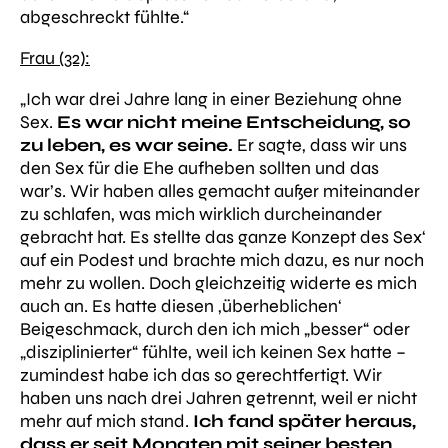
abgeschreckt fühlte.“
Frau (32):
„Ich war drei Jahre lang in einer Beziehung ohne
Sex.
Es war nicht meine Entscheidung, so
zu leben, es war seine.
Er sagte, dass wir uns
den Sex für die Ehe aufheben sollten und das
war’s. Wir haben alles gemacht außer miteinander
zu schlafen, was mich wirklich durcheinander
gebracht hat. Es stellte das ganze Konzept des Sex‘
auf ein Podest und brachte mich dazu, es nur noch
mehr zu wollen. Doch gleichzeitig widerte es mich
auch an. Es hatte diesen ‚überheblichen‘
Beigeschmack, durch den ich mich „besser“ oder
„disziplinierter“ fühlte, weil ich keinen Sex hatte –
zumindest habe ich das so gerechtfertigt.
Wir
haben uns nach drei Jahren getrennt, weil er nicht
mehr auf mich stand.
Ich fand später heraus,
dass er seit Monaten mit seiner besten