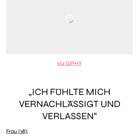
via GIPHY
„ICH FÜHLTE MICH
VERNACHLÄSSIGT UND
VERLASSEN“
Frau (38):