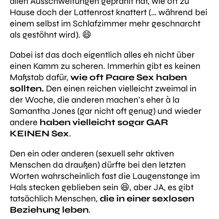
allen Ausschweifungen geprahlt hat, wie oft zu
Hause doch der Lattenrost knattert (… während bei
einem selbst im Schlafzimmer mehr geschnarcht
als gestöhnt wird). 😄
Dabei ist das doch eigentlich alles eh nicht über
einen Kamm zu scheren. Immerhin gibt es keinen
Maßstab dafür,
wie oft Paare Sex haben
sollten
.
Den einen reichen vielleicht zweimal in
der Woche, die anderen machen’s eher à la
Samantha Jones (gar nicht oft genug) und wieder
andere
haben vielleicht sogar GAR
KEINEN Sex
.
Den ein oder anderen (sexuell sehr aktiven
Menschen da draußen) dürfte bei den letzten
Worten wahrscheinlich fast die Laugenstange im
Hals stecken geblieben sein 😆, aber JA, es gibt
tatsächlich Menschen,
die in einer sexlosen
Beziehung leben
.