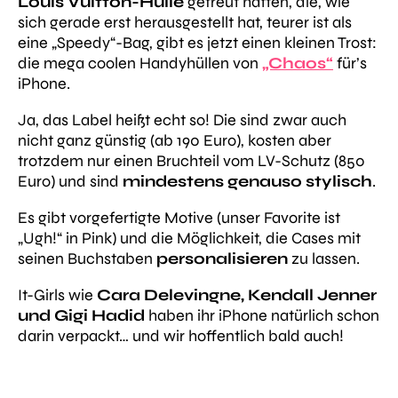
Louis Vuitton-Hülle
gefreut hatten, die, wie
sich gerade erst herausgestellt hat, teurer ist als
eine „Speedy“-Bag, gibt es jetzt einen kleinen Trost:
die mega coolen Handyhüllen von
„Chaos“
für’s
iPhone.
Ja, das Label heißt echt so! Die sind zwar auch
nicht ganz günstig (ab 190 Euro), kosten aber
trotzdem nur einen Bruchteil vom LV-Schutz (850
Euro) und sind
mindestens genauso stylisch
.
Es gibt vorgefertigte Motive (unser Favorite ist
„Ugh!“ in Pink) und die Möglichkeit, die Cases mit
seinen Buchstaben
personalisieren
zu lassen.
It-Girls wie
Cara Delevingne, Kendall Jenner
und Gigi Hadid
haben ihr iPhone natürlich schon
darin verpackt… und wir hoffentlich bald auch!