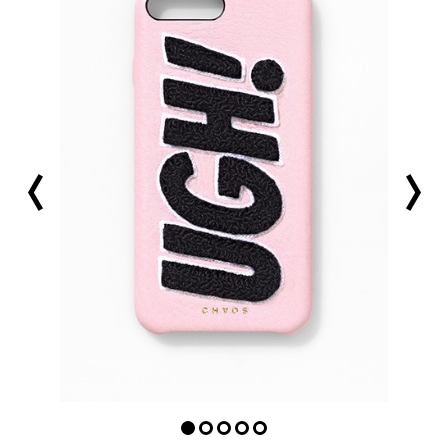
prev
next