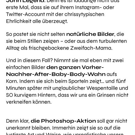
John Legend
. Denn es ist laaaange nicht das
erste Mal, dass sie auf ihrem Instagram- oder
Twitter-Account mit der chrissytypischen
Ehrlichkeit alle überzeugt.
So postet sie nicht selten
natürliche Bilder
, die
sie beim Stillen zeigen – oder aus dem turbulenten
Alltag als frischgebackene Zweifach-Mama.
Und in diesem Fall? Nimmt sie mal eben mit zwei
einfachen Bilder
den ganzen Vorher-
Nachher-After-Baby-Body-Wahn
aufs
Korn. Indem sie sich beim Sporteln zeigt… und fünf
Minuten später mit unglaublicher Wespentaille und
SO kurvigem Hintern, dass wir uns ein Grinsen nicht
verkneifen können.
Denn klar,
die Photoshop-Aktion
soll gar nicht
unerkannt bleiben. Immerhin zeigt sie so auf die
lustigste Art und Weise, wie unrealistische unsere