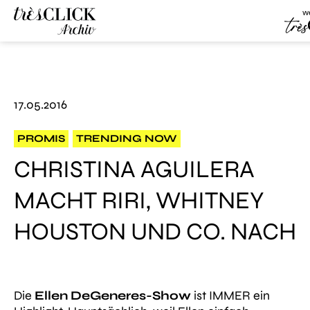
we
Tr
Très Click
Archive
17.05.2016
PROMIS
TRENDING NOW
CHRISTINA AGUILERA
MACHT RIRI, WHITNEY
HOUSTON UND CO. NACH
Die
Ellen DeGeneres-Show
ist IMMER ein