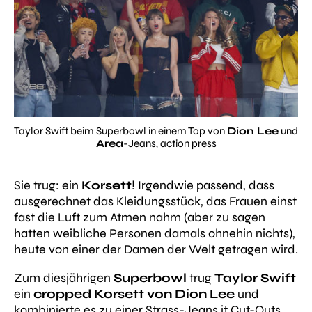
Taylor Swift beim Superbowl in einem Top von
Dion Lee
und
Area
-Jeans,
action press
Sie trug: ein
Korsett
! Irgendwie passend, dass
ausgerechnet das Kleidungsstück, das Frauen einst
fast die Luft zum Atmen nahm (aber zu sagen
hatten weibliche Personen damals ohnehin nichts),
heute von einer der Damen der Welt getragen wird.
Zum diesjährigen
Superbowl
trug
Taylor Swift
ein
cropped Korsett von Dion Lee
und
kombinierte es zu einer Strass-Jeans it Cut-Outs