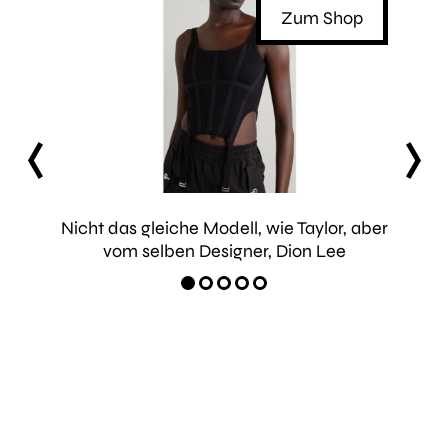
Shop
Zum Shop
prev
next
akd
Nicht das gleiche Modell, wie Taylor, aber
Supe
vom selben Designer,
Dion Lee