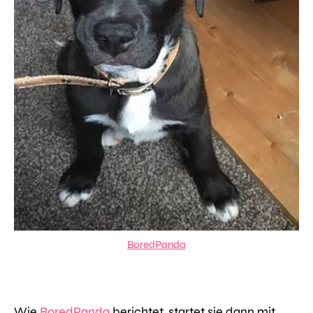
BoredPanda
Wie
BoredPanda
berichtet, startet sie dann mit