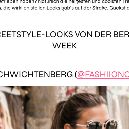
 getrieben haben? Natürlich die heißesten und coolsten T
s, die wirklich steilen Looks gab’s auf der Straße. Guckst 
REETSTYLE-LOOKS VON DER BE
WEEK
SCHWICHTENBERG (
@FASHIION