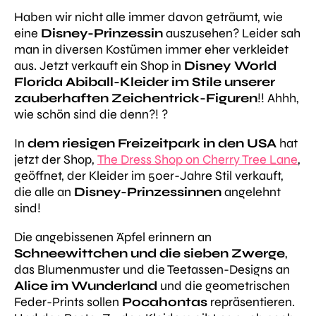
Haben wir nicht alle immer davon geträumt, wie
eine
Disney-Prinzessin
auszusehen? Leider sah
man in diversen Kostümen immer eher verkleidet
aus. Jetzt verkauft ein Shop in
Disney World
Florida
Abiball-Kleider im Stile unserer
zauberhaften Zeichentrick-Figuren
!! Ahhh,
wie schön sind die denn?! ?
In
dem riesigen Freizeitpark in den USA
hat
jetzt der Shop,
The Dress Shop on Cherry Tree Lane
,
geöffnet, der Kleider im 50er-Jahre Stil verkauft,
die alle an
Disney-Prinzessinnen
angelehnt
sind!
Die angebissenen Äpfel erinnern an
Schneewittchen und die sieben Zwerge
,
das Blumenmuster und die Teetassen-Designs an
Alice im Wunderland
und die geometrischen
Feder-Prints sollen
Pocahontas
repräsentieren.