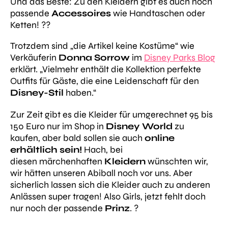
Und das Beste: Zu den Kleidern gibt es auch noch
passende
Accessoires
wie Handtaschen oder
Ketten! ??
Trotzdem sind „die Artikel keine Kostüme“ wie
Verkäuferin
Donna Sorrow
im
Disney Parks Blog
erklärt. „Vielmehr enthält die Kollektion perfekte
Outfits für Gäste, die eine Leidenschaft für den
Disney-Stil
haben.“
Zur Zeit gibt es die Kleider für umgerechnet 95 bis
150 Euro nur im Shop in
Disney World
zu
kaufen, aber bald sollen sie auch
online
erhältlich sein!
Hach, bei
diesen märchenhaften
Kleidern
wünschten wir,
wir hätten unseren Abiball noch vor uns. Aber
sicherlich lassen sich die Kleider auch zu anderen
Anlässen super tragen! Also Girls, jetzt fehlt doch
nur noch der passende
Prinz
. ?