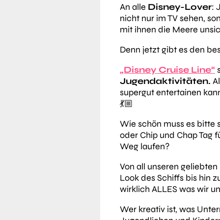
An alle
Disney-Lover
: 
nicht nur im TV sehen, so
mit ihnen die Meere unsi
Denn jetzt gibt es den b
„Disney Cruise Line“
s
Jugendaktivitäten.
A
supergut entertainen kann
💃🏼
Wie schön muss es bitte 
oder Chip und Chap Tag f
Weg laufen?
Von all unseren geliebte
Look des Schiffs bis hin
wirklich ALLES was wir un
Wer kreativ ist, was Unt