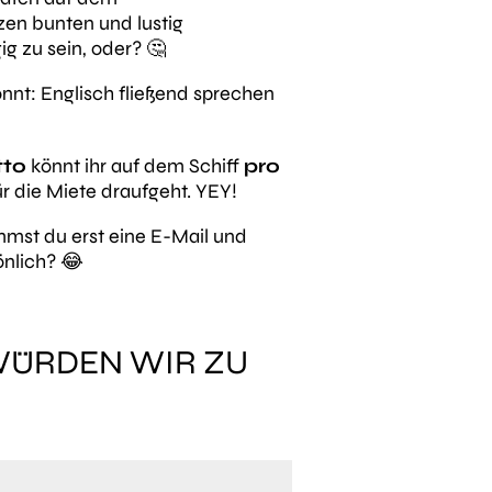
zen bunten und lustig
 zu sein, oder? 🤔
nnt: Englisch fließend sprechen
tto
könnt ihr auf dem Schiff
pro
ür die Miete draufgeht. YEY!
mst du erst eine E-Mail und
önlich? 😂
ÜRDEN WIR ZU G