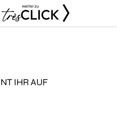
weiter zu
Très Click
NT IHR AUF