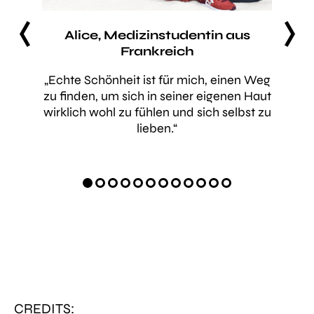
prev
next
Alice, Medizinstudentin aus
Ka
Frankreich
lbst zu
zu
„Echte Schönheit ist für mich, einen Weg
„Ich 
e ich
zu finden, um sich in seiner eigenen Haut
Lac
prossen
wirklich wohl zu fühlen und sich selbst zu
schön
 ich sie
lieben.“
Lebe
CREDITS: