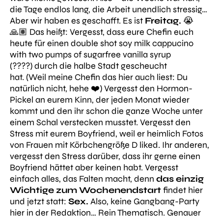
die Tage endlos lang, die Arbeit unendlich stressig…
Aber wir haben es geschafft. Es ist
Freitag.
😭
🙏🏽 Das heißt: Vergesst, dass eure Chefin euch
heute für einen
double shot soy milk cappucino
with two pumps of sugarfree vanilla syrup
(????) durch die halbe Stadt gescheucht
hat.
(Weil
meine
Chefin das hier auch liest: Du
natürlich nicht, hehe ❤️)
Vergesst den Hormon-
Pickel an eurem Kinn, der jeden Monat wieder
kommt und den ihr schon die ganze Woche unter
einem Schal verstecken musstet. Vergesst den
Stress mit eurem Boyfriend, weil er heimlich Fotos
von Frauen mit Körbchengröße D liked. Ihr anderen,
vergesst den Stress darüber, dass ihr gerne einen
Boyfriend hättet aber keinen habt. Vergesst
einfach
alles,
das Falten macht, denn
das einzig
Wichtige zum Wochenendstart
findet
hier
und jetzt
statt:
Sex.
Also, keine Gangbang-Party
hier in der Redaktion… Rein Thematisch. Genauer