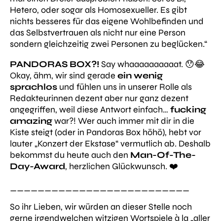
Hetero, oder sogar als Homosexueller. Es gibt
nichts besseres für das eigene Wohlbefinden und
das Selbstvertrauen als nicht nur eine Person
sondern gleichzeitig zwei Personen zu beglücken.“
PANDORAS BOX?!
Say whaaaaaaaaaat. 😯😂
Okay, ähm, wir sind gerade
ein wenig
sprachlos
und fühlen uns in unserer Rolle als
Redakteurinnen dezent
aber nur ganz dezent
angegriffen, weil diese Antwort einfach…
fucking
amazing
war?! Wer auch immer mit dir in die
Kiste steigt (oder in Pandoras Box höhö), hebt vor
lauter „Konzert der Ekstase“ vermutlich ab. Deshalb
bekommst du heute auch den
Man-Of-The-
Day-Award
, herzlichen Glückwunsch. ❤️
__________________________
So ihr Lieben, wir würden an dieser Stelle noch
gerne irgendwelchen witzigen Wortspiele à la „aller