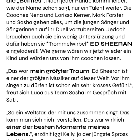
die „Battles“
. Nach jeder Runde kommt leider,
wie der Name schon sagt, nur ein Talent weiter. Die
Coaches Nena und Larissa Kerner, Mark Forster
und Sasha geben alles, um die jungen Sänger und
Sängerinnen auf ihr Duell vorzubereiten. Jedoch
brauchen auch sie ein wenig Unterstützung und
dafür haben sie *Trommelwirbel*
ED SHEERAN
eingeladen!!! Wie gerne wären wir jetzt wieder ein
Kind und würden uns von ihm coachen lassen.
„Das war
mein größter Traum
. Ed Sheeran ist
einer der größten Musiker auf dieser Welt. Vor ihm
singen zu dürfen ist schon ein sehr krasses Gefühl.“,
freut sich Luca aus Team Sasha im Gespräch mit
Sat.1.
„So ein Weltstar, der mit uns zusammen singt. Das
kann man sich nicht vorstellen. Das war wirklich
einer der besten Momente meines
Lebens.
“, erzählt Iggi Kelly, ja der jüngste Spross