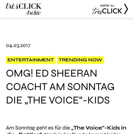
weiter zu
Très Click
Très Click
Archive
04.03.2017
ENTERTAINMENT
TRENDING NOW
OMG! ED SHEERAN
COACHT AM SONNTAG
DIE „THE VOICE“-KIDS
Am Sonntag geht es für die
„The Voice“-Kids in