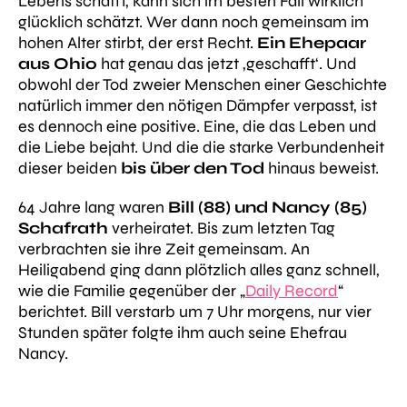
Lebens schafft, kann sich im besten Fall wirklich
glücklich schätzt. Wer dann noch gemeinsam im
hohen Alter stirbt, der erst Recht.
Ein Ehepaar
aus Ohio
hat genau
das
jetzt ‚geschafft‘. Und
obwohl der Tod zweier Menschen einer Geschichte
natürlich immer den nötigen Dämpfer verpasst, ist
es dennoch eine positive. Eine, die das Leben und
die Liebe bejaht. Und die die starke Verbundenheit
dieser beiden
bis über den Tod
hinaus beweist.
64 Jahre lang waren
Bill (88) und Nancy (85)
Schafrath
verheiratet. Bis zum letzten Tag
verbrachten sie ihre Zeit gemeinsam. An
Heiligabend ging dann plötzlich alles ganz schnell,
wie die Familie gegenüber der „
Daily Record
“
berichtet. Bill verstarb um 7 Uhr morgens, nur vier
Stunden später folgte ihm auch seine Ehefrau
Nancy.