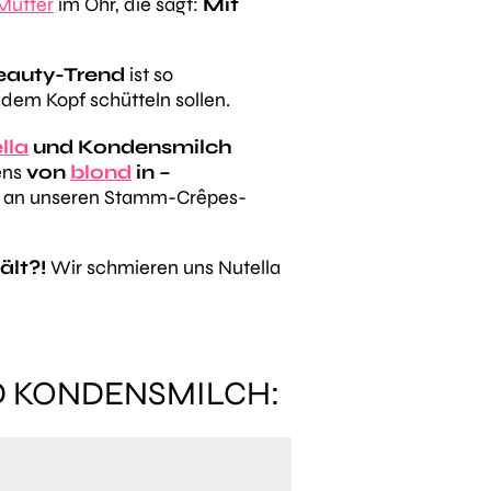
Mutter
im Ohr, die sagt:
Mit
eauty-Trend
ist so
 dem Kopf schütteln sollen.
lla
und Kondensmilch
ens
von
blond
in –
en an unseren Stamm-Crêpes-
ält?!
Wir schmieren uns Nutella
ND KONDENSMILCH: