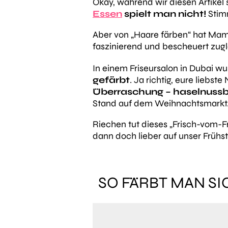
Okay, während wir diesen Artikel
Essen
spielt man nicht!
Stimm
Aber von „Haare färben“ hat Mama
faszinierend und bescheuert zugle
In einem Friseursalon in Dubai w
gefärbt
. Ja richtig, eure lie
Überraschung – haselnuss
Stand auf dem Weihnachtsmarkt.
Riechen tut dieses „Frisch-vom-F
dann doch lieber auf unser Frühs
SO FÄRBT MAN SI