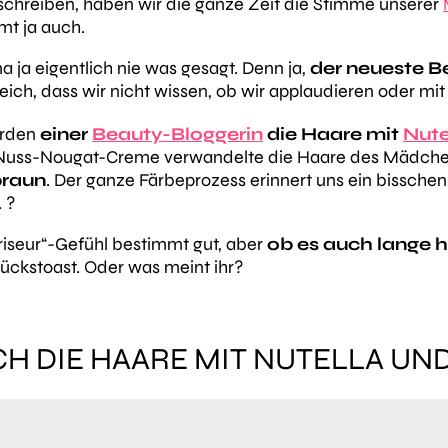
 schreiben, haben wir die ganze Zeit die Stimme unserer
t ja auch.
 ja eigentlich nie was gesagt. Denn ja,
der neueste B
ich, dass wir nicht wissen, ob wir applaudieren oder mit
urden
einer
Beauty-Bloggerin
die Haare mit
Nute
bste Nuss-Nougat-Creme verwandelte die Haare des Mädch
braun
. Der ganze Färbeprozess erinnert uns ein bissch
 ?
riseur“-Gefühl bestimmt gut, aber
ob es auch lange h
tückstoast. Oder was meint ihr?
CH DIE HAARE MIT NUTELLA U