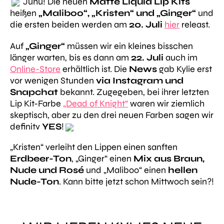
Juhu! Die neuen
Matte Liquid Lip Kits
heißen
„Maliboo“, „Kristen“ und „Ginger“
und
die ersten beiden werden am
20. Juli
hier
releast.
Auf
„Ginger“
müssen wir ein kleines bisschen
länger warten, bis es dann am
22. Juli
auch im
Online-Store
erhältlich ist. Die
News
gab Kylie erst
vor wenigen Stunden
via Instagram und
Snapchat
bekannt. Zugegeben, bei ihrer letzten
Lip Kit-Farbe
„Dead of Knight“
waren wir ziemlich
skeptisch, aber zu den drei neuen Farben sagen wir
definitv
YES
!
„Kristen“ verleiht den Lippen einen sanften
Erdbeer-Ton
, „Ginger“ einen
Mix aus Braun,
Nude und Rosé
und „Maliboo“ einen
hellen
Nude-Ton
. Kann bitte jetzt schon Mittwoch sein?!