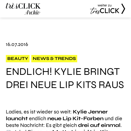
weiter zu
Très Click
Très Click
Archive
16.07.2016
BEAUTY
NEWS & TRENDS
ENDLICH! KYLIE BRINGT
DREI NEUE LIP KITS RAUS
Ladies, es ist wieder so weit:
Kylie Jenner
launcht
endlich
neue Lip Kit-Farben
und die
beste Nachricht: Es gibt gleich
drei auf einmal
.