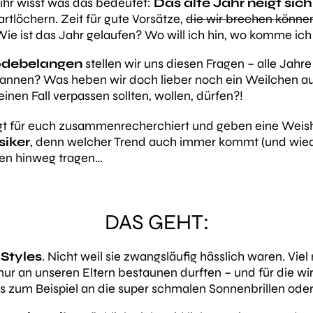
 ihr wisst was das bedeutet:
Das alte Jahr neigt si
artlöchern.
Zeit für gute Vorsätze,
die wir brechen könne
Wie ist das Jahr gelaufen? Wo will ich hin, wo komme ich
odebelangen
stellen wir uns diesen Fragen – alle Jahr
annen? Was heben wir doch lieber noch ein Weilchen a
inen Fall verpassen sollten, wollen, dürfen?!
t für euch zusammenrecherchiert und geben eine Weish
siker
, denn welcher Trend auch immer kommt (und wieder
zen hinweg tragen…
DAS GEHT:
-Styles
. Nicht weil sie zwangsläufig hässlich waren. Viel
nur an unseren Eltern bestaunen durften – und für die wir
 zum Beispiel an die super schmalen Sonnenbrillen oder