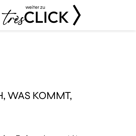
weiter zu
Très Click
H, WAS KOMMT,