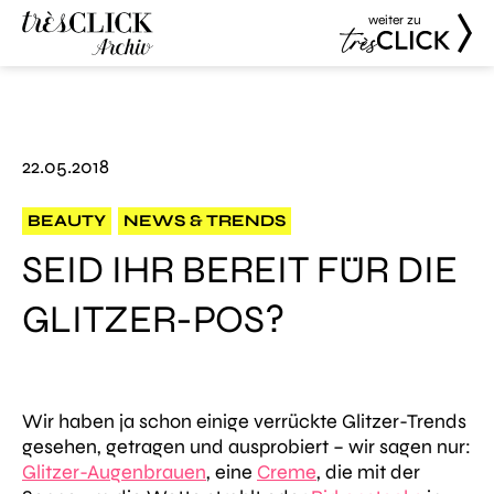
weiter zu
Très Click
Très Click
Archive
22.05.2018
BEAUTY
NEWS & TRENDS
SEID IHR BEREIT FÜR DIE
GLITZER-POS?
Wir haben ja schon einige verrückte Glitzer-Trends
gesehen, getragen und ausprobiert – wir sagen nur:
Glitzer-Augenbrauen
, eine
Creme
, die mit der