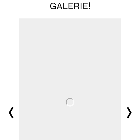
GALERIE!
prev
next