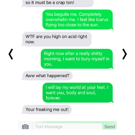
prev
next