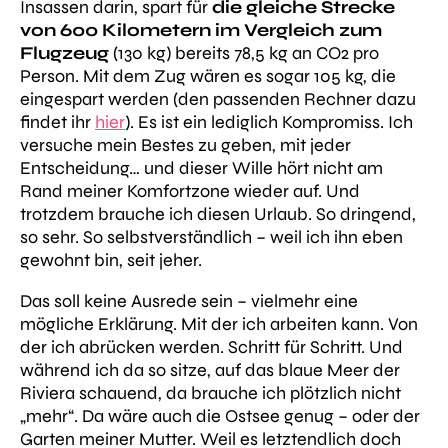
Insassen darin, spart für
die gleiche Strecke
von 600 Kilometern im Vergleich zum
Flugzeug
(130 kg) bereits 78,5 kg an CO2 pro
Person. Mit dem Zug wären es sogar 105 kg, die
eingespart werden (den passenden Rechner dazu
findet ihr
hier
). Es ist ein lediglich Kompromiss. Ich
versuche mein Bestes zu geben, mit jeder
Entscheidung… und dieser Wille hört nicht am
Rand meiner Komfortzone wieder auf. Und
trotzdem brauche ich diesen Urlaub. So dringend,
so sehr. So selbstverständlich – weil ich ihn eben
gewohnt bin, seit jeher.
Das soll keine Ausrede sein – vielmehr eine
mögliche Erklärung. Mit der ich arbeiten kann. Von
der ich abrücken werden. Schritt für Schritt. Und
während ich da so sitze, auf das blaue Meer der
Riviera schauend, da brauche ich plötzlich nicht
„mehr“. Da wäre auch die Ostsee genug – oder der
Garten meiner Mutter. Weil es letztendlich doch