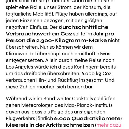
(oder schlimmste) Übeltäter. Auch die Industrie
spielt eine Rolle, unser Strom, der Konsum, die
tagtägliche Mobilität. Flüge haben allerdings, auf
jeden Einzelnen bezogen, mit den größten
negativen Einfluss. Der
durchschnittliche
Verbrauchswert an Co2
sollte im Jahr
pro
Person die 2.300-Kilogramm-Marke
nicht
überschreiten. Nur so können wir dem
Klimawandel überhaupt noch ernsthaft etwas
entgegensetzen. Allein durch meine Reise nach
Los Angeles würde ich dieses Kontingent bereits
um das dreifache überschreiten. 6.000 kg Co2
verbrauchen Hin- und Rückflug insgesamt. Und
diese Zahlen machen sich bemerkbar.
Während wir im Sand weiter Cocktails schlürfen,
gehen Meteorologen des Max-Planck-Instituts
davon aus, dass als Folge des ansteigenden
Flugverkehrs jährlich
6.000 Quadratkilometer
Meereis in der Arktis schmelzen
(
mehr dazu