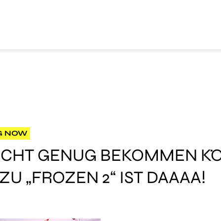
G NOW
 NICHT GENUG BEKOMMEN K
ZU „FROZEN 2“ IST DAAAA!