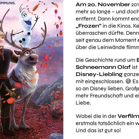
Am 20. November
201
mehr so lange – und doch
entfernt. Dann kommt en
„Frozen“
in die Kinos. K
überraschen dürfte. Denn
seit genau
dem Moment
e
über die Leinwände flimm
Die Geschichte rund um
Schneemann Olaf
ist
Disney-Liebling
ganzer
mit eingeschlossen. 😅 Es 
so an Disney lieben. Groß
mehr Freundschaft und ein
Liebe.
Wobei die in der
Verfilm
erstmals tatsächlich ein 
Und das ist gut so!