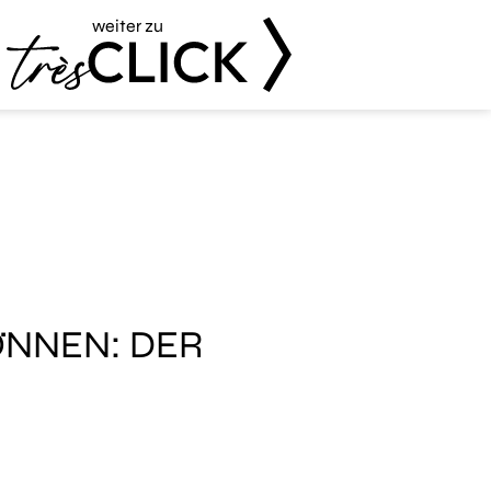
weiter zu
Très Click
ÖNNEN: DER