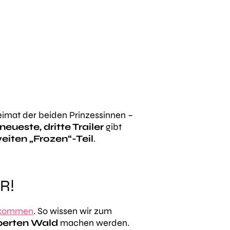
Heimat der beiden Prinzessinnen –
neueste, dritte Trailer
gibt
eiten „Frozen“-Teil
.
R!
orkommen
. So wissen wir zum
berten Wald
machen werden.