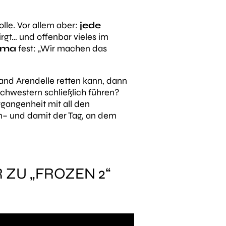
lle. Vor allem aber:
jede
irgt… und offenbar vieles im
rama
fest:
„Wir machen das
nd Arendelle retten kann, dann
Schwestern schließlich führen?
rgangenheit mit all den
 und damit der Tag, an dem
 ZU „FROZEN 2“