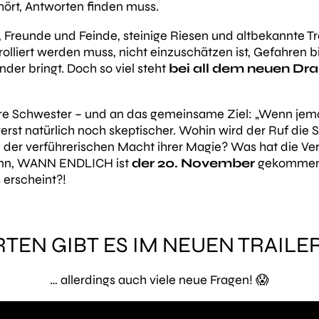
hört, Antworten finden muss.
 Freunde und Feinde, steinige Riesen und altbekannte Tro
trolliert werden muss, nicht einzuschätzen ist, Gefahren b
er bringt. Doch so viel steht
bei all dem neuen D
hre Schwester – und an das gemeinsame Ziel:
„Wenn jema
erst natürlich noch skeptischer. Wohin wird der Ruf die 
h in der verführerischen Macht ihrer Magie? Was hat die Ve
nn, WANN ENDLICH ist
der 20. November
gekommen–
 erscheint?!
EN GIBT ES IM NEUEN TRAILER
… allerdings auch viele neue Fragen! 😱