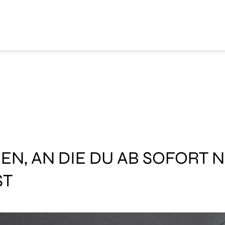
EN, AN DIE DU AB SOFORT 
ST