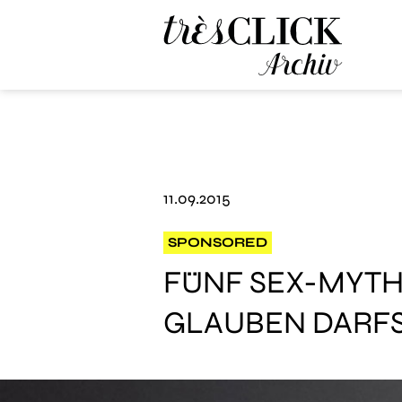
Très Click Archive
11.09.2015
SPONSORED
FÜNF SEX-MYTH
GLAUBEN DARF