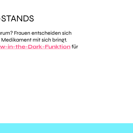
-STANDS
rum? Frauen entscheiden sich
s Medikament mit sich bringt.
w-in-the-Dark-Funktion
für