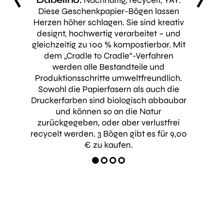
 des
Dabelino:
Nachhaltig, recycelt, YAY.
Bow&
us den
Diese Geschenkpapier-Bögen lassen
hier 
erden
Herzen höher schlagen. Sie sind kreativ
der 
bschen
designt, hochwertig verarbeitet – und
werden
Als
gleichzeitig zu 100 % kompostierbar. Mit
Aus 
t
dem „Cradle to Cradle“-Verfahren
Gesc
 zum
werden alle Bestandteile und
Muster
der aus
Produktionsschritte umweltfreundlich.
und 
fen
Sowohl die Papierfasern als auch die
wied
Druckerfarben sind biologisch abbaubar
zurüc
 nicht
und können so an die Natur
dann,
ndern
zurückgegeben, oder aber verlustfrei
erneu
chenk.
recycelt werden. 3 Bögen gibt es für 9,00
ist j
rt euch.
€ zu kaufen.