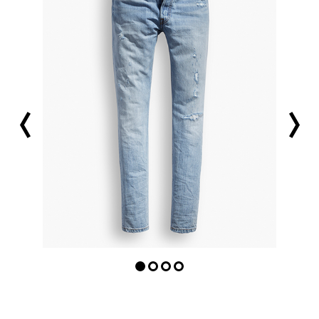
prev
next