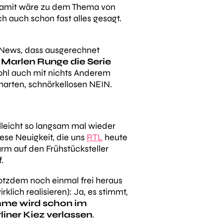
 damit wäre zu dem Thema von
ch auch schon fast alles gesagt.
e News, dass ausgerechnet
Marlen Runge die Serie
ohl auch mit nichts Anderem
lharten, schnörkellosen NEIN.
ielleicht so langsam mal wieder
se Neuigkeit, die uns
RTL
heute
m auf den Frühstücksteller
.
rotzdem noch einmal frei heraus
klich realisieren): Ja, es stimmt,
hme wird schon im
iner Kiez verlassen
.