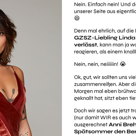
Nein. Einfach nein! Und
unserer Seite aus eigentli
😄
Denn mal ehrlich, auf di
GZSZ-Liebling Linda 
verlässt
, kann man ja w
reagieren, als einem knal
Nein, nein, neiiiiiin! 😭
Ok, gut, wir sollten uns v
zusammenreißen. Aber die
Morgen mal eben brühwar
geknallt hat, sitzt eben tief
Doch wir sagen es jetzt t
(nur damit WIR es auch wir
ausgerechnet
Anni Bre
Spätsommer den Berl