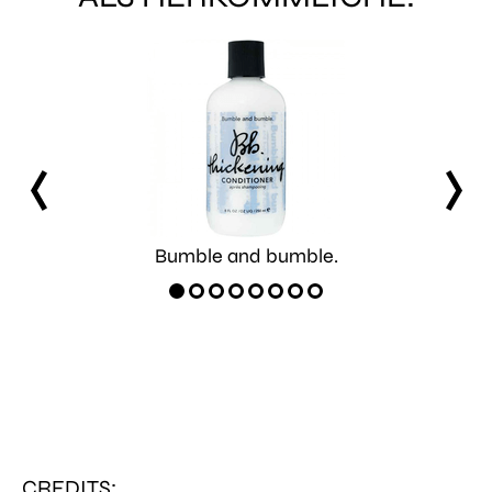
prev
next
Bumble and bumble.
CREDITS: