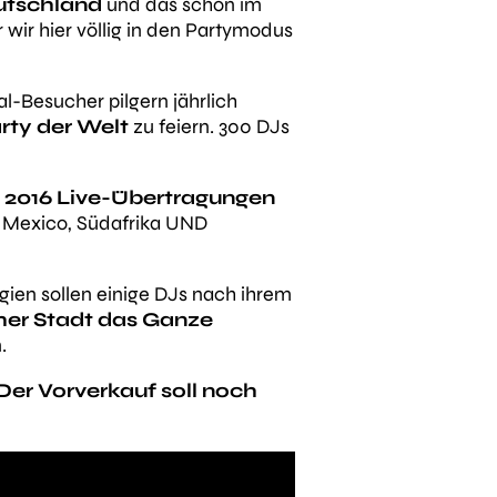
utschland
und das schon im
wir hier völlig in den Partymodus
al-Besucher pilgern jährlich
rty der Welt
zu feiern. 300 DJs
i 2016 Live-Übertragungen
n, Mexico, Südafrika UND
gien sollen einige DJs nach ihrem
her Stadt das Ganze
.
Der Vorverkauf soll noch