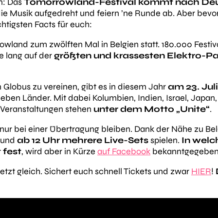
en: Das
Tomorrowland-Festival kommt nach De
ie Musik aufgedreht und feiern ’ne Runde ab. Aber bevor 
chtigsten Facts für euch:
rowland zum zwölften Mal in Belgien statt. 180.000 Festiv
 lang auf der
größten und krassesten Elektro-Pa
Globus zu vereinen, gibt es in diesem Jahr
am 23. Jul
ieben Länder. Mit dabei Kolumbien, Indien, Israel, Japa
-Veranstaltungen stehen
unter dem Motto „Unite“
.
 nur bei einer Übertragung bleiben. Dank der Nähe zu Bel
n und
ab 12 Uhr mehrere Live-Sets
spielen.
In welc
 fest
, wird aber in Kürze
auf Facebook
bekanntgegeben
jetzt gleich. Sichert euch schnell Tickets und zwar
HIER
!