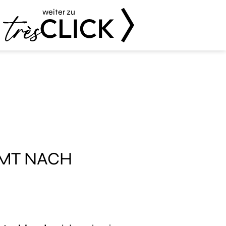
weiter zu
Très Click
MT NACH