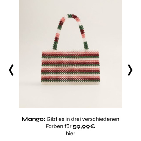
prev
next
emachte
et ca,
Mango:
Gibt es in drei verschiedenen
Farben für
59,99€
Zara
hier
.