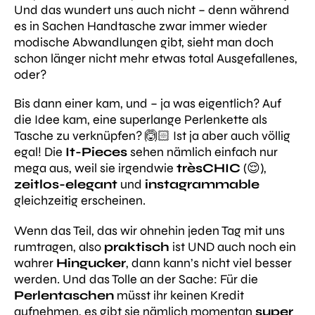
Und das wundert uns auch nicht – denn während
es in Sachen Handtasche zwar immer wieder
modische Abwandlungen gibt, sieht man doch
schon länger nicht mehr etwas total Ausgefallenes,
oder?
Bis dann einer kam, und – ja was eigentlich? Auf
die Idee kam, eine superlange Perlenkette als
Tasche zu verknüpfen? 🙆🏻 Ist ja aber auch völlig
egal! Die
It-Pieces
sehen nämlich einfach nur
mega aus, weil sie irgendwie
trèsCHIC
(😌),
zeitlos-elegant
und
instagrammable
gleichzeitig erscheinen.
Wenn das Teil, das wir ohnehin jeden Tag mit uns
rumtragen, also
praktisch
ist UND auch noch ein
wahrer
Hingucker
, dann kann’s nicht viel besser
werden. Und das Tolle an der Sache: Für die
Perlentaschen
müsst ihr keinen Kredit
aufnehmen, es gibt sie nämlich momentan
super