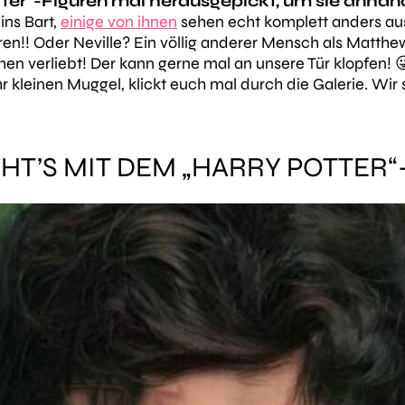
otter“-Figuren mal herausgepickt, um sie anh
ins Bart,
einige von ihnen
sehen echt komplett anders aus
n!! Oder Neville? Ein völlig anderer Mensch als Matthew
hen verliebt! Der kann gerne mal an unsere Tür klopfen! 
r kleinen Muggel, klickt euch mal durch die Galerie. Wir 
HT’S MIT DEM „HARRY POTTER“-