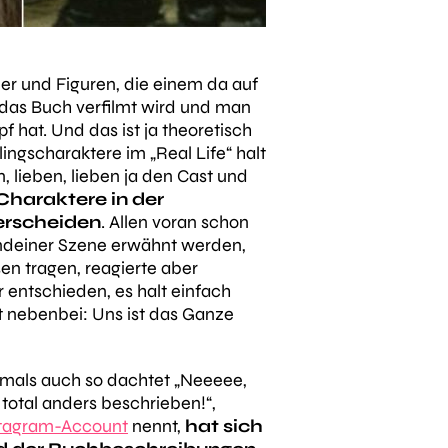
der und Figuren, die einem da auf
 das Buch verfilmt wird und man
 hat. Und das ist ja theoretisch
ingscharaktere im „Real Life“ halt
n, lieben, lieben ja den Cast und
 Charaktere in der
erscheiden
. Allen voran schon
gendeiner Szene erwähnt werden,
sen tragen, reagierte aber
 entschieden, es halt einfach
t nebenbei: Uns ist das Ganze
damals auch so dachtet
„Neeeee,
total anders beschrieben!“
,
stagram-Account
nennt,
hat sich