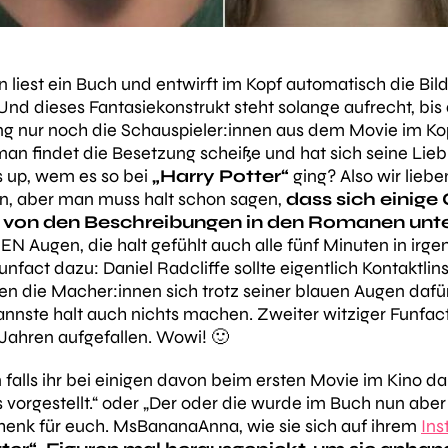
liest ein Buch und entwirft im Kopf automatisch die Bil
nd dieses Fantasiekonstrukt steht solange aufrecht, bis
g nur noch die Schauspieler:innen aus dem Movie im Kopf
an findet die Besetzung scheiße und hat sich seine Liebl
ds up, wem es so bei
„Harry Potter“
ging? Also wir liebe
rn, aber man muss halt schon sagen,
dass sich einige
 von den Beschreibungen in den Romanen unt
EN Augen, die halt gefühlt auch alle fünf Minuten in ir
unfact dazu: Daniel Radcliffe sollte eigentlich Kontaktlin
en die Macher:innen sich trotz seiner blauen Augen dafür
kannste halt auch nichts machen. Zweiter witziger Funfac
 Jahren aufgefallen. Wowi! 🙂
 falls ihr bei einigen davon beim ersten Movie im Kino 
vorgestellt.“
oder
„Der oder die wurde im Buch nun aber 
henk für euch. MsBananaAnna, wie sie sich auf ihrem
In