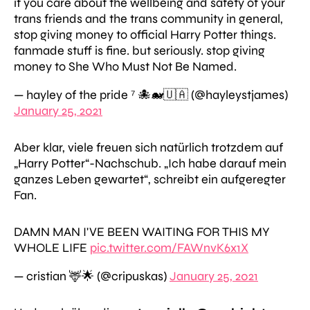
if you care about the wellbeing and safety of your
trans friends and the trans community in general,
stop giving money to official Harry Potter things.
fanmade stuff is fine. but seriously. stop giving
money to She Who Must Not Be Named.
— hayley of the pride ⁷ 🐙🐋🇺🇦 (@hayleystjames)
January 25, 2021
Aber klar, viele freuen sich natürlich trotzdem auf
„Harry Potter“-Nachschub.
„Ich habe darauf mein
ganzes Leben gewartet“
, schreibt ein aufgeregter
Fan.
DAMN MAN I'VE BEEN WAITING FOR THIS MY
WHOLE LIFE
pic.twitter.com/FAWnvK6x1X
— cristian 🦌🌟 (@cripuskas)
January 25, 2021