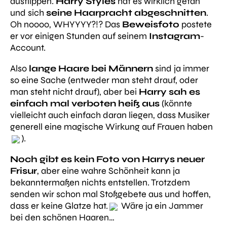
ausflippen.
Harry Styles
hat es wirklich getan
und sich
seine Haarpracht abgeschnitten
.
Oh noooo, WHYYYY?!? Das
Beweisfoto
postete
er vor einigen Stunden auf seinem
Instagram
-
Account.
Also
lange Haare bei Männern
sind ja immer
so eine Sache (entweder man steht drauf, oder
man steht nicht drauf), aber bei
Harry sah es
einfach mal verboten heiß aus
(könnte
vielleicht auch einfach daran liegen, dass Musiker
generell eine magische Wirkung auf Frauen haben
).
Noch gibt es kein Foto von Harrys neuer
Frisur
, aber eine wahre Schönheit kann ja
bekanntermaßen nichts entstellen. Trotzdem
senden wir schon mal Stoßgebete aus und hoffen,
dass er keine Glatze hat.
Wäre ja ein Jammer
bei den schönen Haaren…