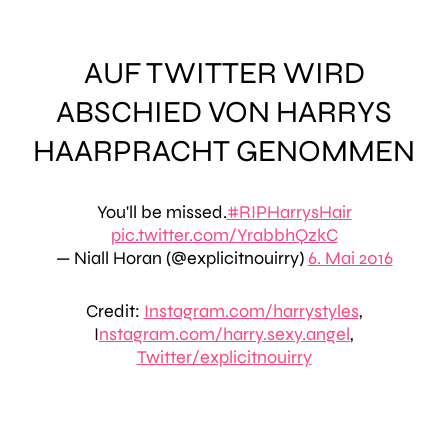
AUF TWITTER WIRD
ABSCHIED VON HARRYS
HAARPRACHT GENOMMEN
You'll be missed.
#RIPHarrysHair
pic.twitter.com/YrabbhQzkC
— Niall Horan (@explicitnouirry)
6. Mai 2016
Credit:
Instagram.com/harrystyles
,
I
nstagram.com/harry.sexy.angel
,
Twitter/explicitnouirry