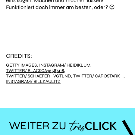
eins sagen: Machen und machen lassen!
Funktioniert doch immer am besten, oder? 😉
CREDITS:
,
,
GETTY IMAGES
INSTAGRAM/ HEIDIKLUM
,
TWITTER/ BLACKCA36587418
,
,
TWITTER/ SCHAEFER_VGTLND
TWITTER/ CAROSTARK_
INSTAGRAM/ BILLKAULITZ
WEITER ZU