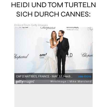
HEIDI UND TOM TURTELN
SICH DURCH CANNES:
Embed from Getty Images
Embed fro