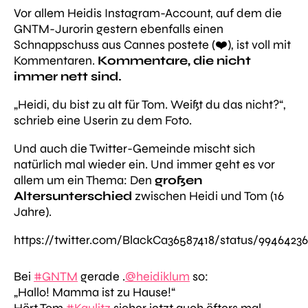
Vor allem Heidis Instagram-Account, auf dem die
GNTM-Jurorin gestern ebenfalls einen
Schnappschuss aus Cannes postete (❤️), ist voll mit
Kommentaren.
Kommentare, die nicht
immer nett sind.
„Heidi, du bist zu alt für Tom. Weißt du das nicht?“
,
schrieb eine Userin zu dem Foto.
Und auch die Twitter-Gemeinde mischt sich
natürlich mal wieder ein. Und immer geht es vor
allem um ein Thema: Den
großen
Altersunterschied
zwischen Heidi und Tom (16
Jahre).
https://twitter.com/BlackCa36587418/status/9946423
Bei
#GNTM
gerade .
@heidiklum
so:
„Hallo! Mamma ist zu Hause!“
Hört Tom
#Kaulitz
sicher jetzt auch öfters mal.