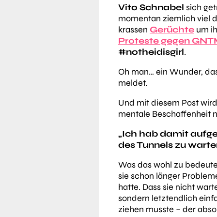
Vito Schnabel
sich get
momentan ziemlich viel du
krassen
Gerüchte
um ih
Proteste gegen GN
#notheidisgirl
.
Oh man… ein Wunder, das
meldet.
Und mit diesem Post wird
mentale Beschaffenheit n
„Ich hab damit aufg
des Tunnels zu warte
Was das wohl zu bedeuten 
sie schon länger Probleme
hatte. Dass sie nicht warte
sondern letztendlich einf
ziehen musste – der absol