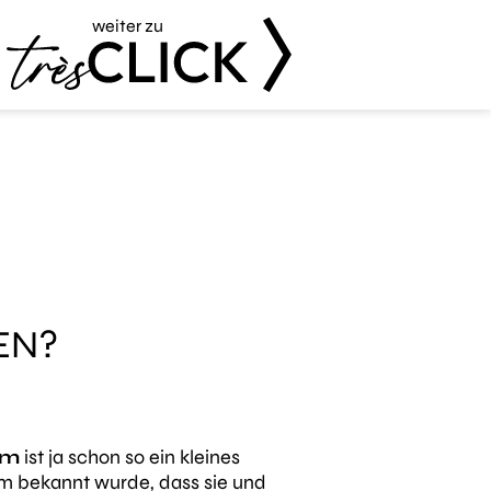
weiter zu
Très Click
EN?
um
ist ja schon so ein kleines
em bekannt wurde, dass sie und