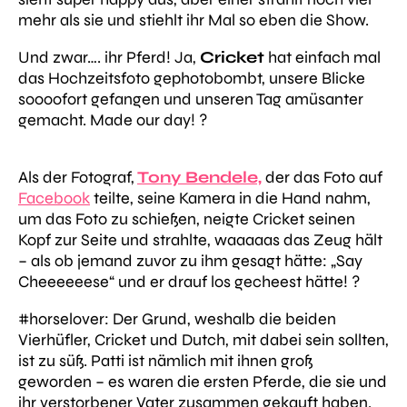
mehr als sie und stiehlt ihr Mal so eben die Show.
Und zwar…. ihr Pferd! Ja,
Cricket
hat einfach mal
das Hochzeitsfoto gephotobombt, unsere Blicke
soooofort gefangen und unseren Tag amüsanter
gemacht. Made our day! ?
Als der Fotograf,
Tony Bendele,
der das Foto auf
Facebook
teilte, seine Kamera in die Hand nahm,
um das Foto zu schießen, neigte Cricket seinen
Kopf zur Seite und strahlte, waaaaas das Zeug hält
– als ob jemand zuvor zu ihm gesagt hätte: „Say
Cheeeeeese“ und er drauf los gecheest hätte! ?
#horselover: Der Grund, weshalb die beiden
Vierhüfler, Cricket und Dutch, mit dabei sein sollten,
ist zu süß. Patti ist nämlich mit ihnen groß
geworden – es waren die ersten Pferde, die sie und
ihr verstorbener Vater zusammen gekauft haben.