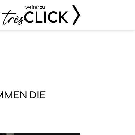
weiter zu
Très Click
MEN DIE A