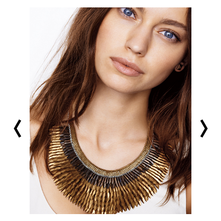
prev
next