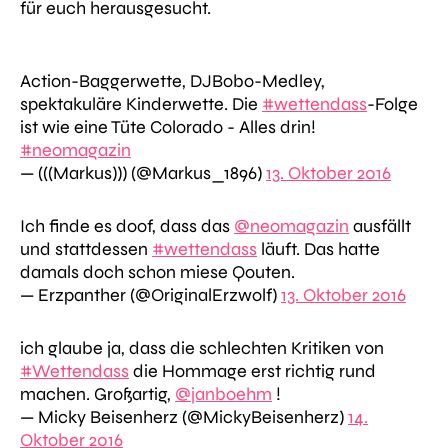
für euch herausgesucht.
Action-Baggerwette, DJBobo-Medley,
spektakuläre Kinderwette. Die
#wettendass
-Folge
ist wie eine Tüte Colorado - Alles drin!
#neomagazin
— (((Markus))) (@Markus_1896)
13. Oktober 2016
Ich finde es doof, dass das
@neomagazin
ausfällt
und stattdessen
#wettendass
läuft. Das hatte
damals doch schon miese Qouten.
— Erzpanther (@OriginalErzwolf)
13. Oktober 2016
ich glaube ja, dass die schlechten Kritiken von
#Wettendass
die Hommage erst richtig rund
machen. Großartig,
@janboehm
!
— Micky Beisenherz (@MickyBeisenherz)
14.
Oktober 2016