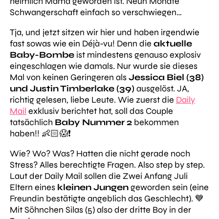
heimlich Mama geworden ist. Neun Monate
Schwangerschaft einfach so verschwiegen…
Tja, und jetzt sitzen wir hier und haben irgendwie
fast sowas wie ein Déjà-vu! Denn die
aktuelle
Baby-Bombe
ist mindestens genauso explosiv
eingeschlagen wie damals. Nur wurde sie dieses
Mal von keinen Geringeren als
Jessica Biel (38)
und Justin Timberlake (39)
ausgelöst. JA,
richtig gelesen, liebe Leute. Wie zuerst die
Daily
Mail
exklusiv berichtet hat, soll das Couple
tatsächlich
Baby Nummer 2
bekommen
haben!! 👶🏻😱❗️
Wie? Wo? Was? Hatten die nicht gerade noch
Stress?
Alles berechtigte Fragen. Also step by step.
Laut der
Daily Mail
sollen die Zwei Anfang Juli
Eltern eines
kleinen Jungen
geworden sein (eine
Freundin bestätigte angeblich das Geschlecht). 💙
Mit Söhnchen Silas (5) also der dritte Boy in der