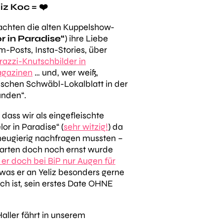
iz Koc = ❤️
machten die alten Kuppelshow-
r in Paradise“
) ihre Liebe
m-Posts, Insta-Stories, über
azzi-Knutschbilder in
agazinen
… und, wer weiß,
mischen Schwäbl-Lokalblatt in der
unden“.
 dass wir als eingefleischte
or in Paradise“ (
sehr witzig!
) da
neugierig nachfragen mussten –
arten doch noch ernst wurde
er doch bei BiP nur Augen für
, was er an Yeliz besonders gerne
 ist, sein erstes Date OHNE
aller fährt in unserem