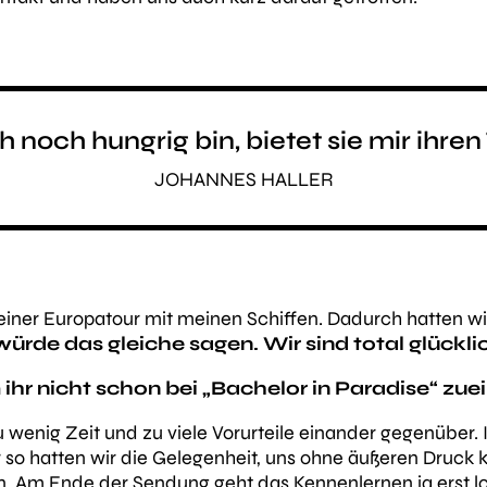
 noch hungrig bin, bietet sie mir ihren 
JOHANNES HALLER
einer Europatour mit meinen Schiffen. Dadurch hatten wir
 würde das gleiche sagen. Wir sind total glückl
 ihr nicht schon bei „Bachelor in Paradise“ zu
 wenig Zeit und zu viele Vorurteile einander gegenüber. I
ur so hatten wir die Gelegenheit, uns ohne äußeren Druc
. Am Ende der Sendung geht das Kennenlernen ja erst lo