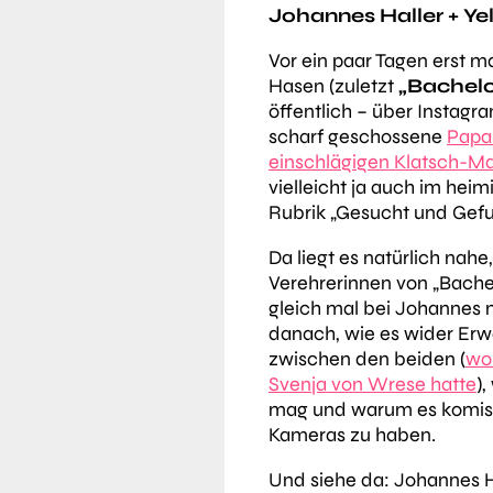
Johannes Haller + Yel
Vor ein paar Tagen erst 
Hasen (zuletzt
„Bachelo
öffentlich – über Instagra
scharf geschossene
Papar
einschlägigen Klatsch-M
vielleicht ja auch im hei
Rubrik „Gesucht und Gef
Da liegt es natürlich nahe,
Verehrerinnen von „Bachel
gleich mal bei Johannes 
danach, wie es wider Erw
zwischen den beiden (
wo 
Svenja von Wrese hatte
)
mag und warum es komisch
Kameras zu haben.
Und siehe da: Johannes H