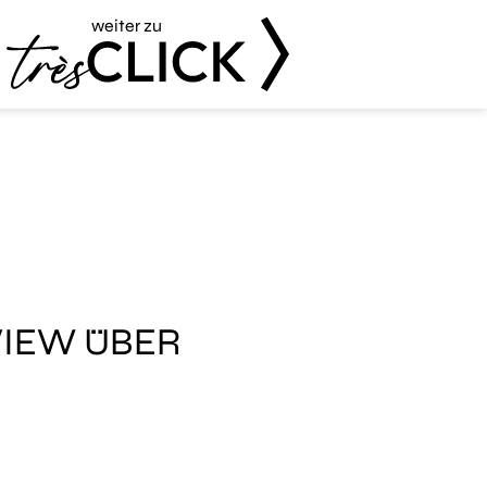
weiter zu
Très Click
VIEW ÜBER