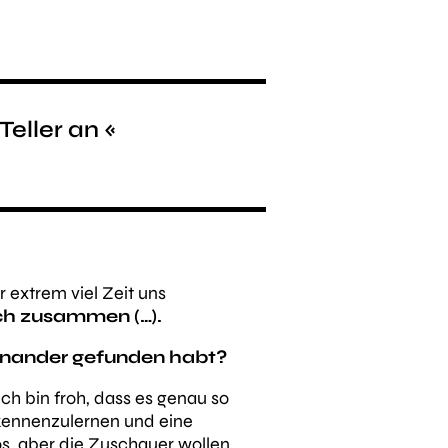
Teller an «
 extrem viel Zeit uns
ich zusammen (…).
einander gefunden habt?
ch bin froh, dass es genau so
k kennenzulernen und eine
s, aber die Zuschauer wollen