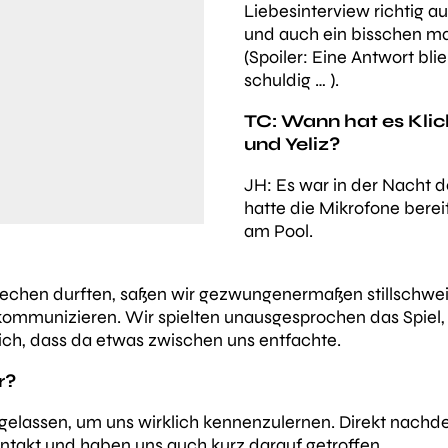
Liebesinterview richtig a
und auch ein bisschen m
(Spoiler: Eine Antwort bli
schuldig … ).
TC: Wann hat es Kli
und Yeliz?
JH: Es war in der Nacht 
hatte die Mikrofone bereit
am Pool.
prechen durften, saßen wir gezwungenermaßen stillschw
kommunizieren. Wir spielten unausgesprochen das Spiel, 
lich, dass da etwas zwischen uns entfachte.
r?
it gelassen, um uns wirklich kennenzulernen. Direkt nach
ntakt und haben uns auch kurz darauf getroffen.