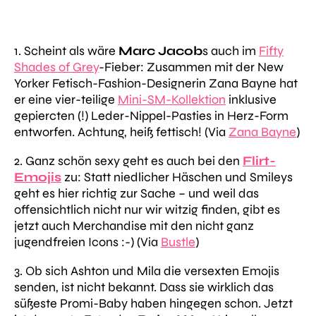
1. Scheint als wäre
Marc Jacob
s auch im
Fifty
Shades of Grey
-Fieber: Zusammen mit der New
Yorker Fetisch-Fashion-Designerin Zana Bayne hat
er eine vier-teilige
Mini-SM-Kollektion
inklusive
gepiercten (!) Leder-Nippel-Pasties in Herz-Form
entworfen. Achtung, heiß fettisch! (Via
Zana Bayne
)
2. Ganz schön sexy geht es auch bei den
Flirt-
Emojis
zu: Statt niedlicher Häschen und Smileys
geht es hier richtig zur Sache – und weil das
offensichtlich nicht nur wir witzig finden, gibt es
jetzt auch Merchandise mit den nicht ganz
jugendfreien Icons :-) (Via
Bustle
)
3. Ob sich Ashton und Mila die versexten Emojis
senden, ist nicht bekannt. Dass sie wirklich das
süßeste Promi-Baby haben hingegen schon. Jetzt