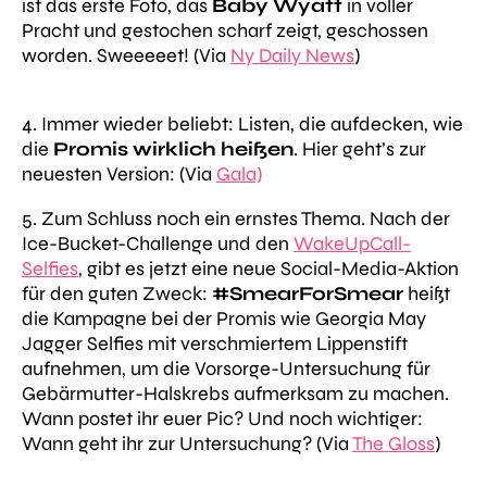
ist das erste Foto, das
Baby Wyatt
in voller
Pracht und gestochen scharf zeigt, geschossen
worden. Sweeeeet! (Via
Ny Daily News
)
4. Immer wieder beliebt: Listen, die aufdecken, wie
die
Promis wirklich heißen
. Hier geht’s zur
neuesten Version: (Via
Gala)
5. Zum Schluss noch ein ernstes Thema. Nach der
Ice-Bucket-Challenge und den
WakeUpCall-
Selfies
, gibt es jetzt eine neue Social-Media-Aktion
für den guten Zweck:
#SmearForSmear
heißt
die Kampagne bei der Promis wie Georgia May
Jagger Selfies mit verschmiertem Lippenstift
aufnehmen, um die Vorsorge-Untersuchung für
Gebärmutter-Halskrebs aufmerksam zu machen.
Wann postet ihr euer Pic? Und noch wichtiger:
Wann geht ihr zur Untersuchung? (Via
The Gloss
)