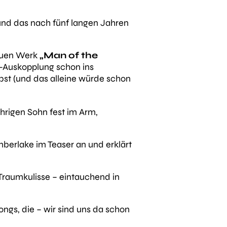
und das nach fünf langen Jahren
neuen Werk
„Man of the
um-Auskopplung schon ins
bst (und das alleine würde schon
ährigen Sohn fest im Arm,
imberlake im Teaser an und erklärt
 Traumkulisse – eintauchend in
ngs, die – wir sind uns da schon