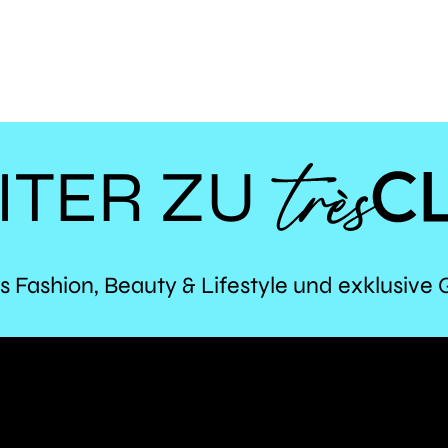
ITER ZU
TR
s Fashion, Beauty & Lifestyle und exklusive 