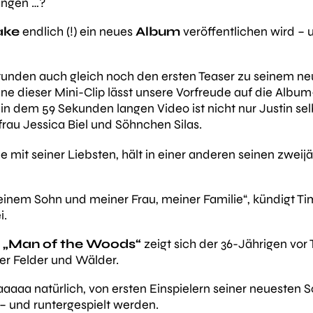
angen …?
ake
endlich (!) ein neues
Album
veröffentlichen wird – 
tunden auch gleich noch den ersten Teaser zu seinem 
eine dieser Mini-Clip lässt unsere Vorfreude auf die Alb
in dem 59 Sekunden langen Video ist nicht nur Justin sel
rau Jessica Biel und Söhnchen Silas.
ne mit seiner Liebsten, hält in einer anderen seinen zweij
meinem Sohn und meiner Frau, meiner Familie“
, kündigt T
i.
s „Man of the Woods“
zeigt sich der 36-Jährigen vor
r Felder und Wälder.
aaa natürlich, von ersten Einspielern seiner neuesten So
 – und runtergespielt werden.