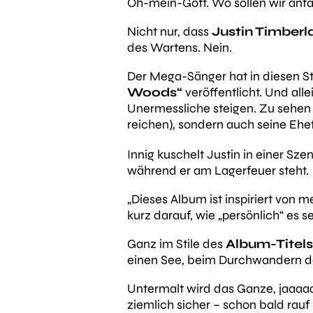
Oh-mein-Gott. Wo sollen wir anf
Nicht nur, dass
Justin Timberl
des Wartens. Nein.
Der Mega-Sänger hat in diesen S
Woods“
veröffentlicht. Und all
Unermessliche steigen. Zu sehen 
reichen), sondern auch seine Ehef
Innig kuschelt Justin in einer Sze
während er am Lagerfeuer steht.
„Dieses Album ist inspiriert von 
kurz darauf, wie „persönlich“ es se
Ganz im Stile des
Album-Titel
einen See, beim Durchwandern de
Untermalt wird das Ganze, jaaaaaa
ziemlich sicher – schon bald rauf