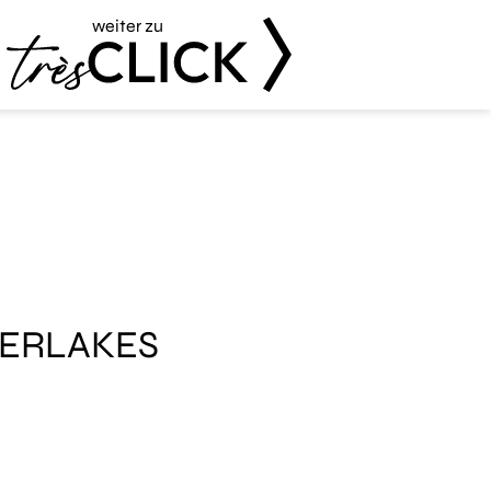
weiter zu
Très Click
BERLAKES