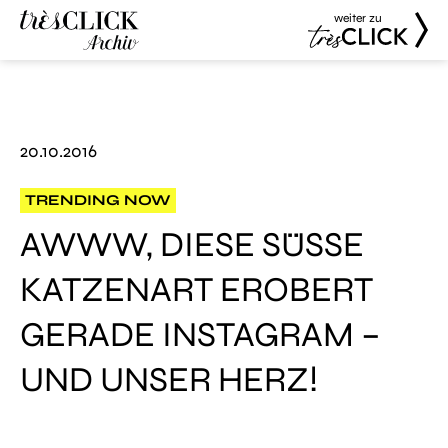
weiter zu
Très Click
Très Click
Archive
20.10.2016
TRENDING NOW
AWWW, DIESE SÜSSE K
ATZENART EROBERT G
ERADE INSTAGRAM – U
ND UNSER HERZ!