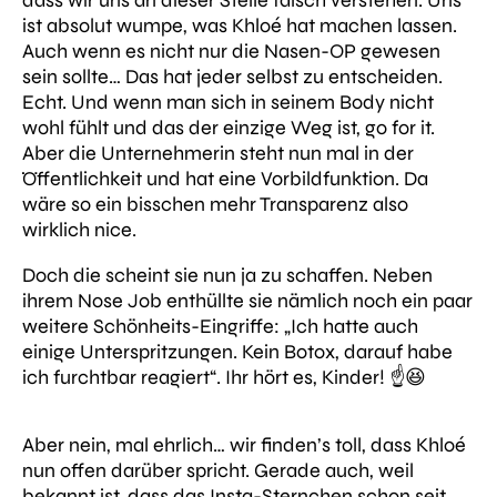
dass wir uns an dieser Stelle falsch verstehen. Uns
ist absolut wumpe, was Khloé hat machen lassen.
Auch wenn es nicht nur die Nasen-OP gewesen
sein sollte… Das hat jeder selbst zu entscheiden.
Echt. Und wenn man sich in seinem Body nicht
wohl fühlt und das der einzige Weg ist, go for it.
Aber die Unternehmerin steht nun mal in der
Öffentlichkeit und hat eine Vorbildfunktion. Da
wäre so ein bisschen mehr Transparenz also
wirklich nice.
Doch die scheint sie nun ja zu schaffen. Neben
ihrem Nose Job enthüllte sie nämlich noch ein paar
weitere Schönheits-Eingriffe:
„Ich hatte auch
einige Unterspritzungen. Kein Botox, darauf habe
ich furchtbar reagiert“.
Ihr hört es, Kinder! ☝️😆
Aber nein, mal ehrlich… wir finden’s toll, dass Khloé
nun offen darüber spricht. Gerade auch, weil
bekannt ist, dass das Insta-Sternchen schon seit