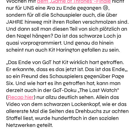
Wochen mit
dem „Game of Thrones“-Finale
nicht
nur für UNS eine Ära zu Ende gegangen 😢,
sondern für all die Schauspieler auch, die über
JAHRE hinweg mit ihren Rollen verschmolzen sind.
Und dann soll man diesen Teil von sich plötzlich an
den Nagel hängen? Da ist das schwarze Loch ja
quasi vorprogrammiert. Und genau da hinein
scheint nun auch Kit
Harington
gefallen zu sein.
„
Das Ende von GoT hat Kit wirklich hart getroffen.
Er erkannte, dass es das jetzt ist. Das ist das Ende
„
,
so ein Freund des Schauspielers gegenüber
Page
Six
. Und wie hart es ihn getroffen hat, kann man
derzeit auch in der GoT-Doku „The Last Watch“
(
Recap hier
) nur allzu deutlich sehen. Allein das
Video von dem schwarzen Lockenkopf, wie er das
allererste Mal die Seiten des Drehbuchs zur achten
Staffel liest, wurde hundertfach in den sozialen
Netzwerken geteilt.