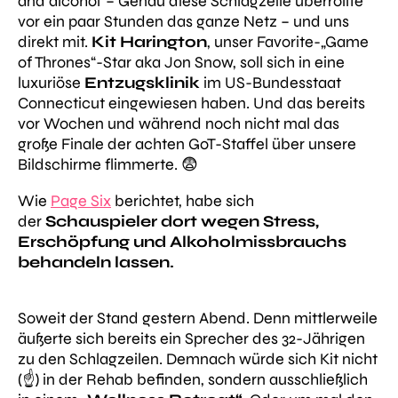
and alcohol“
– Genau diese Schlagzeile überrollte
vor ein paar Stunden das ganze Netz – und uns
direkt mit.
Kit Harington
, unser Favorite-„Game
of Thrones“-Star aka Jon Snow, soll sich in eine
luxuriöse
Entzugsklinik
im US-Bundesstaat
Connecticut eingewiesen haben. Und das bereits
vor Wochen und während noch nicht mal das
große Finale der achten GoT-Staffel über unsere
Bildschirme flimmerte. 😨
Wie
Page Six
berichtet, habe sich
der
Schauspieler dort wegen Stress,
Erschöpfung und Alkoholmissbrauchs
behandeln lassen.
Soweit der Stand gestern Abend. Denn mittlerweile
äußerte sich bereits ein Sprecher des 32-Jährigen
zu den Schlagzeilen. Demnach würde sich Kit nicht
(☝️) in der Rehab befinden, sondern ausschließlich