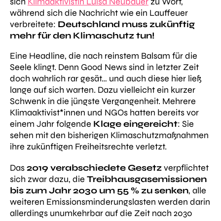
sich
Klimaaktivistin Luisa Neubauer
zu Wort,
während sich die Nachricht wie ein Lauffeuer
verbreitete:
Deutschland muss zukünftig
mehr für den Klimaschutz tun!
Eine Headline, die nach reinstem Balsam für die
Seele klingt. Denn
Good News
sind in letzter Zeit
doch wahrlich rar gesät… und auch diese hier ließ
lange auf sich warten. Dazu vielleicht ein kurzer
Schwenk in die jüngste Vergangenheit. Mehrere
Klimaaktivist*innen und NGOs hatten bereits vor
einem Jahr folgende
Klage eingereicht
: Sie
sehen mit den bisherigen Klimaschutzmaßnahmen
ihre zukünftigen Freiheitsrechte verletzt.
Das
2019 verabschiedete Gesetz
verpflichtet
sich zwar dazu, die
Treibhausgasemissionen
bis zum Jahr 2030 um 55 % zu senken
, alle
weiteren Emissionsminderungslasten werden darin
allerdings unumkehrbar auf die Zeit nach 2030